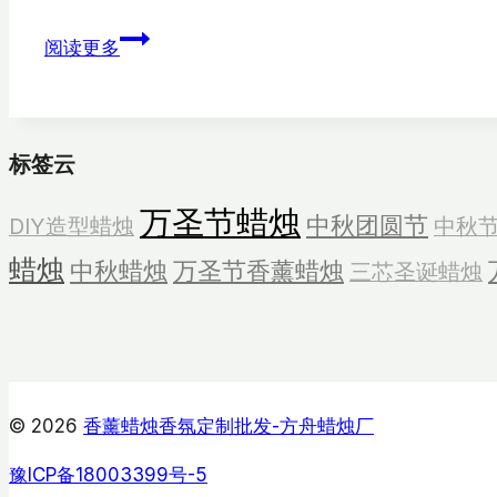
定
阅读更多
制
夹
心
饼
标签云
干
万圣节蜡烛
蜡
中秋团圆节
DIY造型蜡烛
中秋
烛
蜡烛
中秋蜡烛
万圣节香薰蜡烛
三芯圣诞蜡烛
© 2026
香薰蜡烛香氛定制批发-方舟蜡烛厂
豫ICP备18003399号-5