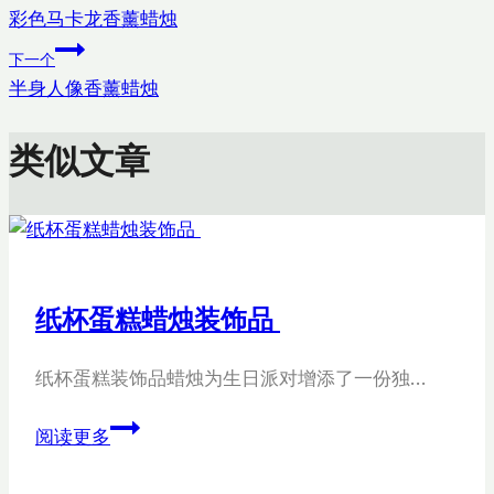
签：
彩色马卡龙香薰蜡烛
章
下一个
导
半身人像香薰蜡烛
航
类似文章
纸杯蛋糕蜡烛装饰品
纸杯蛋糕装饰品蜡烛为生日派对增添了一份独…
纸
阅读更多
杯
蛋