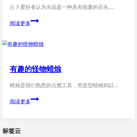
占卜爱好者认为水晶是一种具有能量的石头,…
灵
阅读更多
魂
大
地
水
晶
有趣的怪物蜡烛
蜡
烛
蜡烛是我们熟悉的点燃工具，而造型蜡烛则以…
有
阅读更多
趣
的
怪
标签云
物