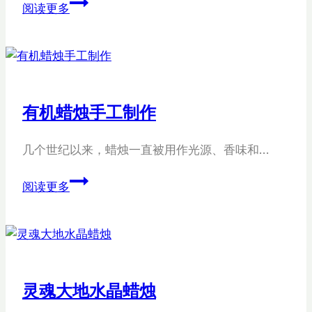
购
阅读更多
买
甜
点
蜡
烛
有机蜡烛手工制作
几个世纪以来，蜡烛一直被用作光源、香味和…
有
阅读更多
机
蜡
烛
手
工
灵魂大地水晶蜡烛
制
作