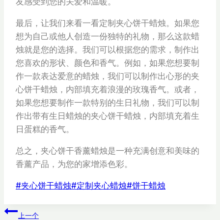
友感受到您的关爱和温暖。
最后，让我们来看一看定制夹心饼干蜡烛。如果您
想为自己或他人创造一份独特的礼物，那么这款蜡
烛就是您的选择。我们可以根据您的需求，制作出
您喜欢的形状、颜色和香气。例如，如果您想要制
作一款表达爱意的蜡烛，我们可以制作出心形的夹
心饼干蜡烛，内部填充着浪漫的玫瑰香气。或者，
如果您想要制作一款特别的生日礼物，我们可以制
作出带有生日蜡烛的夹心饼干蜡烛，内部填充着生
日蛋糕的香气。
总之，夹心饼干香薰蜡烛是一种充满创意和美味的
香薰产品，为您的家增添色彩。
文
#
夹心饼干蜡烛
#
定制夹心蜡烛
#
饼干蜡烛
章
文
标
上一个