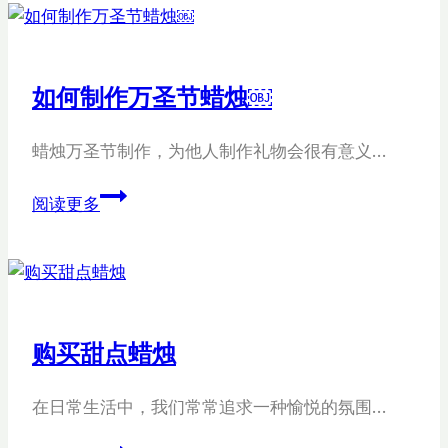
糕
蜡
烛
如何制作万圣节蜡烛￼
装
饰
蜡烛万圣节制作，为他人制作礼物会很有意义…
品
如
阅读更多
何
制
作
万
圣
购买甜点蜡烛
节
蜡
在日常生活中，我们常常追求一种愉悦的氛围…
烛
￼