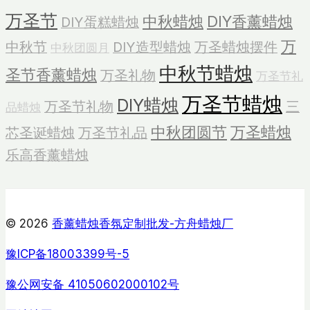
蜡
万圣节
中秋蜡烛
DIY香薰蜡烛
DIY蛋糕蜡烛
烛
万
中秋节
DIY造型蜡烛
万圣蜡烛摆件
中秋团圆月
中秋节蜡烛
圣节香薰蜡烛
万圣礼物
万圣节礼
万圣节蜡烛
DIY蜡烛
万圣节礼物
三
品蜡烛
中秋团圆节
万圣蜡烛
芯圣诞蜡烛
万圣节礼品
乐高香薰蜡烛
© 2026
香薰蜡烛香氛定制批发-方舟蜡烛厂
豫ICP备18003399号-5
豫公网安备 41050602000102号