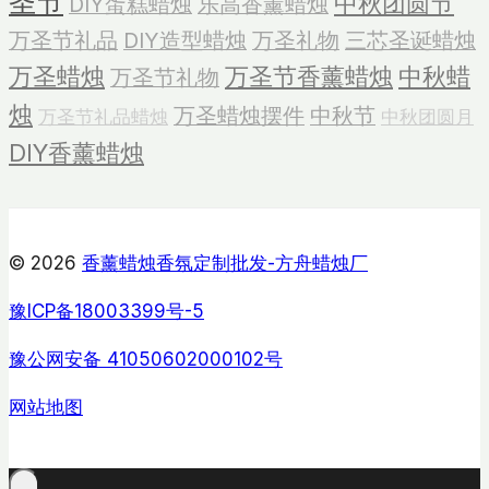
圣节
中秋团圆节
DIY蛋糕蜡烛
乐高香薰蜡烛
万圣节礼品
DIY造型蜡烛
万圣礼物
三芯圣诞蜡烛
万圣蜡烛
万圣节香薰蜡烛
中秋蜡
万圣节礼物
烛
万圣蜡烛摆件
中秋节
万圣节礼品蜡烛
中秋团圆月
DIY香薰蜡烛
© 2026
香薰蜡烛香氛定制批发-方舟蜡烛厂
豫ICP备18003399号-5
豫公网安备 41050602000102号
网站地图