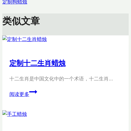
导
定制狗蜡烛
航
类似文章
定制十二生肖蜡烛
十二生肖是中国文化中的一个术语，十二生肖…
定
阅读更多
制
十
二
生
肖