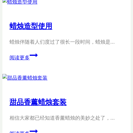
性
家
庭
蜡烛造型使用
蜡
烛
蜡烛伴随着人们度过了很长一段时间，蜡烛是…
蜡
阅读更多
烛
造
型
使
用
甜品香薰蜡烛套装
相信大家都已经知道香薰蜡烛的美妙之处了，…
甜