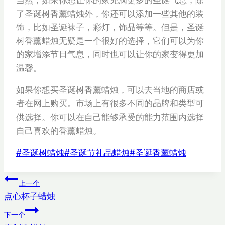
了圣诞树香薰蜡烛外，你还可以添加一些其他的装
饰，比如圣诞袜子，彩灯，饰品等等。但是，圣诞
树香薰蜡烛无疑是一个很好的选择，它们可以为你
的家增添节日气息，同时也可以让你的家变得更加
温馨。
如果你想买圣诞树香薰蜡烛，可以去当地的商店或
者在网上购买。市场上有很多不同的品牌和类型可
供选择。你可以在自己能够承受的能力范围内选择
自己喜欢的香薰蜡烛。
文
#
圣诞树蜡烛
#
圣诞节礼品蜡烛
#
圣诞香薰蜡烛
章
文
标
上一个
签：
点心杯子蜡烛
章
下一个