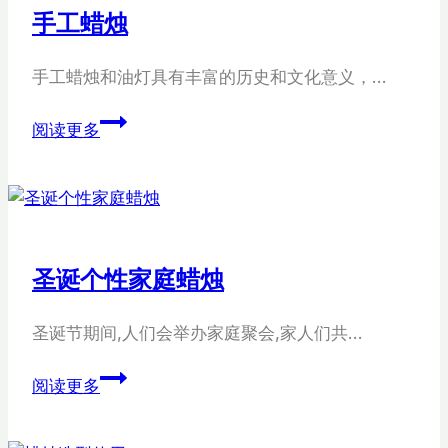
手工蜡烛
蜡
烛
手工蜡烛和油灯具有丰富的历史和文化意义，…
手
阅读更多
工
蜡
烛
圣诞个性家庭蜡烛
圣诞节期间,人们会举办家庭聚会,家人们共…
圣
阅读更多
诞
个