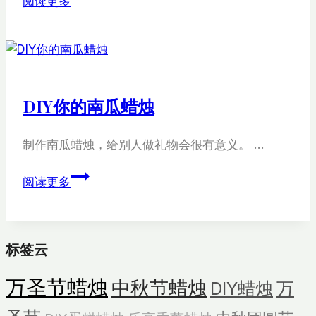
阅读更多
品
香
薰
蜡
烛
DIY你的南瓜蜡烛
套
装
制作南瓜蜡烛，给别人做礼物会很有意义。 …
DIY
阅读更多
你
的
南
标签云
瓜
蜡
万圣节蜡烛
中秋节蜡烛
DIY蜡烛
万
烛