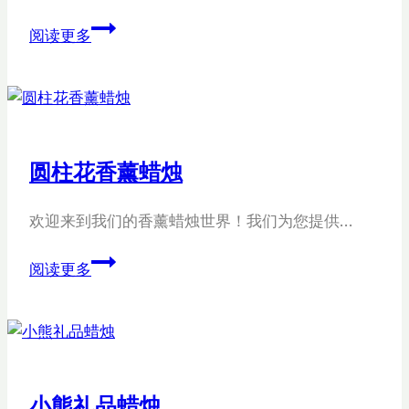
定
阅读更多
制
罐
装
水
晶
圆柱花香薰蜡烛
石
蜡
欢迎来到我们的香薰蜡烛世界！我们为您提供…
烛
圆
阅读更多
柱
花
香
薰
蜡
小熊礼品蜡烛
烛