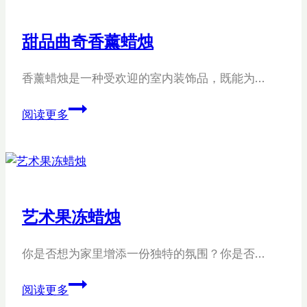
状
的
甜品曲奇香薰蜡烛
蜡
烛
香薰蜡烛是一种受欢迎的室内装饰品，既能为…
甜
阅读更多
品
曲
奇
香
薰
艺术果冻蜡烛
蜡
烛
你是否想为家里增添一份独特的氛围？你是否…
艺
阅读更多
术