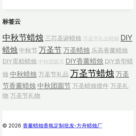
果
冻
标签云
蜡
烛
中秋节蜡烛
DIY
三芯圣诞蜡烛
万圣节礼品蜡烛
蜡烛
万圣节
万圣蜡烛
中秋节
乐高香薰蜡烛
DIY香薰蜡烛
DIY蛋糕蜡烛
DIY造型蜡
中秋团圆月
万圣节蜡烛
中秋蜡烛
万圣
烛
万圣节礼品
节香薰蜡烛
中秋团圆节
万圣蜡烛摆件
万圣礼
物
万圣节礼物
© 2026
香薰蜡烛香氛定制批发-方舟蜡烛厂