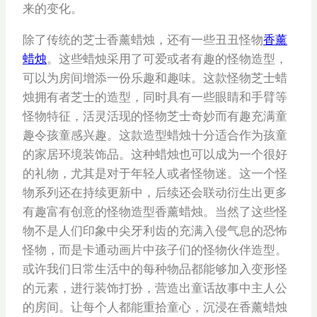
来的变化。
除了传统的芝士香薰蜡烛，还有一些丑丑怪物
香薰
蜡烛
。这些蜡烛采用了可爱或者有趣的怪物造型，
可以为房间增添一份乐趣和趣味。这款怪物芝士蜡
烛拥有者芝士的造型，同时具有一些眼睛和手臂等
怪物特征，活灵活现的怪物芝士奇妙而有趣充满童
趣令孩童感兴趣。这款造型蜡烛十分适合作为孩童
的家居环境装饰品。这种蜡烛也可以成为一个很好
的礼物，尤其是对于年轻人或者怪物迷。这一个怪
物系列还在持续更新中，后续还会联动衍生出更多
有趣富有创意的怪物造型香薰蜡烛。当然了这些怪
物不是人们印象中尖牙利齿的充满入侵气息的恐怖
怪物，而是卡通动画片中孩子们的怪物伙伴造型。
或许我们日常生活中的每种物品都能够加入变形怪
的元素，进行装饰打扮，营造出童话故事中主人公
的房间。让每个人都能重拾童心，沉浸在香薰蜡烛