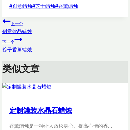
文
#
创意蜡烛
#
芝士蜡烛
#
香薰蜡烛
章
文
标
上一个
签：
创意饮品蜡烛
章
下一个
导
粽子香薰蜡烛
航
类似文章
定制罐装水晶石蜡烛
香薰蜡烛是一种让人放松身心、提高心情的香…