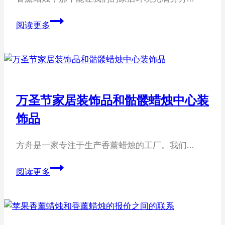
彩
阅读更多
色
锥
形
蜡
烛
万圣节家居装饰品和骷髅蜡烛中心装
套
饰品
装
方舟是一家专注于生产香薰蜡烛的工厂。我们…
万
阅读更多
圣
节
家
居