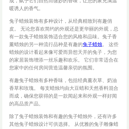
成，赋予它们自然而微妙的香味，让您的家充满温
暖诱人的香气。
兔子蜡烛装饰有多种设计，从经典精致到有趣俏
皮。 无论您喜欢简约的外观还是更华丽的外观，总
有一款兔子蜡烛装饰适合您的风格和品味。兔子香
薰蜡烛的另一种流行品种是有趣的
兔子蜡烛
。 这些
蜡烛的设计看起来像可爱而异想天开的兔子，为您
的家居装饰增添一丝乐趣和欢乐。 它们非常适合在
您家中的任何房间营造温馨亲切的氛围。
有趣兔子蜡烛有多种香味，包括经典薰衣草、奶油
香草和玫瑰。 每支蜡烛均由大豆蜡和天然香料混合
而成，确保您获得的是一款闻起来和外观一样好闻
的高品质产品。
除了兔子蜡烛装饰和有趣的兔子蜡烛外，还有许多
其他兔子蜡烛设计可供选择。 从优雅的兔子雕像蜡