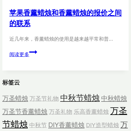
装
苹果香薰蜡烛和香薰蜡烛的报价之间
饰
的联系
品
和
骷
近几年来，香薰蜡烛的使用是越来越平常和普…
髅
苹
蜡
阅读更多
果
烛
香
中
薰
心
标签云
蜡
装
烛
饰
中秋节蜡烛
万圣蜡烛
中秋蜡烛
万圣节礼物
和
品
香
万圣
万圣节香薰蜡烛
万圣礼物
乐高香薰蜡烛
薰
节蜡烛
蜡
万
DIY香薰蜡烛
中秋节
DIY造型蜡烛
烛