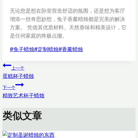
无论您是想在卧室营造舒适的氛围，还是想为客厅
增添一丝奇思妙想，兔子香薰蜡烛都是完美的解决
方案。 凭借其优质材料、天然香味和精美设计，它
是任何家庭的终极点缀。
文
#
兔子蜡烛
#
定制蜡烛
#
香薰蜡烛
章
文
标
上一个
签：
蛋糕杯子蜡烛
章
下一个
导
精致艺术杯子蜡烛
航
类似文章