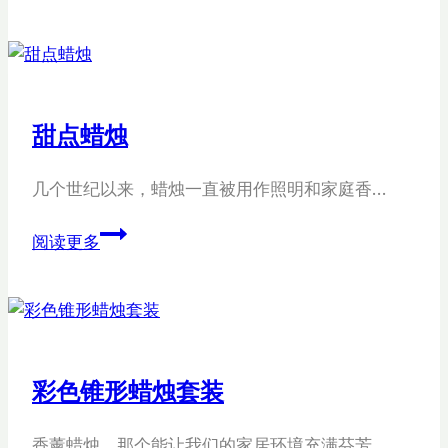
糕
蜡
烛
罐
子
甜点蜡烛
装
饰
几个世纪以来，蜡烛一直被用作照明和家庭香…
品
甜
阅读更多
点
蜡
烛
彩色锥形蜡烛套装
香薰蜡烛，那个能让我们的家居环境充满芬芳…