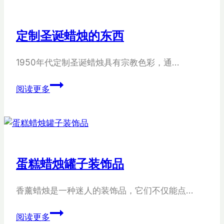
定制圣诞蜡烛的东西
1950年代定制圣诞蜡烛具有宗教色彩，通…
定
阅读更多
制
圣
诞
蜡
烛
蛋糕蜡烛罐子装饰品
的
东
香薰蜡烛是一种迷人的装饰品，它们不仅能点…
西
蛋
阅读更多