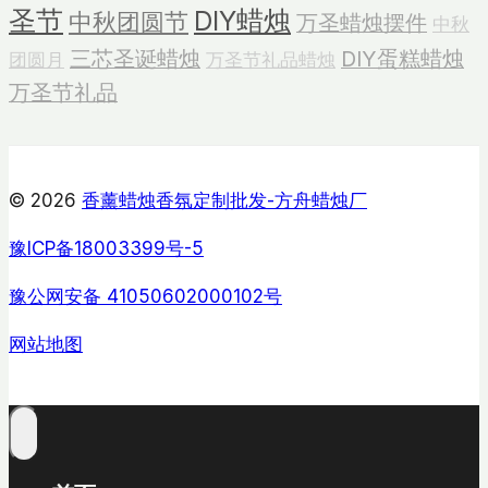
圣节
DIY蜡烛
中秋团圆节
万圣蜡烛摆件
中秋
的
报
三芯圣诞蜡烛
DIY蛋糕蜡烛
团圆月
万圣节礼品蜡烛
价
万圣节礼品
之
间
的
© 2026
香薰蜡烛香氛定制批发-方舟蜡烛厂
联
系
豫ICP备18003399号-5
豫公网安备 41050602000102号
网站地图