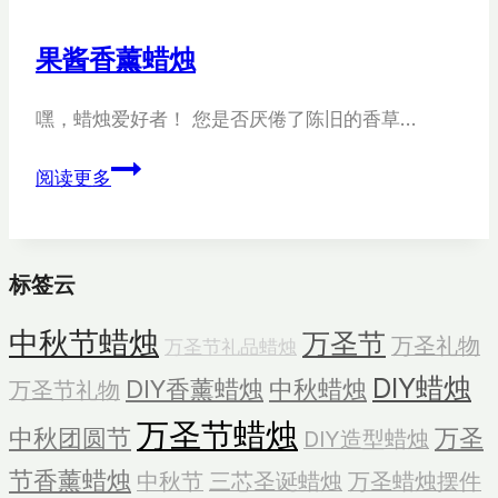
蜡
烛
果酱香薰蜡烛
嘿，蜡烛爱好者！ 您是否厌倦了陈旧的香草…
果
阅读更多
酱
香
薰
标签云
蜡
烛
中秋节蜡烛
万圣节
万圣礼物
万圣节礼品蜡烛
DIY蜡烛
DIY香薰蜡烛
中秋蜡烛
万圣节礼物
万圣节蜡烛
中秋团圆节
万圣
DIY造型蜡烛
节香薰蜡烛
中秋节
三芯圣诞蜡烛
万圣蜡烛摆件