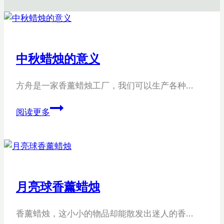
中秋蜡烛的意义
方舟是一家香薰蜡烛工厂，我们可以生产各种…
中
阅读更多
秋
蜡
烛
的
意
月亮球香薰蜡烛
义
香薰蜡烛，这小小的物品却能散发出迷人的香…