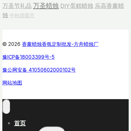
万圣蜡烛
万圣节礼品
DIY蛋糕蜡烛
乐高香薰蜡
烛
中秋团圆月
© 2026
香薰蜡烛香氛定制批发-方舟蜡烛厂
豫ICP备18003399号-5
豫公网安备 41050602000102号
网站地图
首页