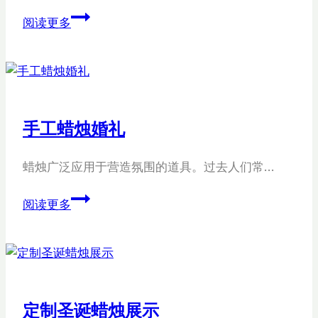
月
阅读更多
亮
球
香
薰
蜡
手工蜡烛婚礼
烛
蜡烛广泛应用于营造氛围的道具。过去人们常…
手
阅读更多
工
蜡
烛
婚
礼
定制圣诞蜡烛展示