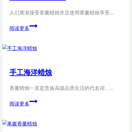
人们逐渐接受香薰蜡烛并且使用香薰蜡烛享受…
定
阅读更多
制
圣
诞
蜡
烛
手工海洋蜡烛
展
示
香薰蜡烛一直是贵族高级品质生活的代名词，…
手
阅读更多
工
海
洋