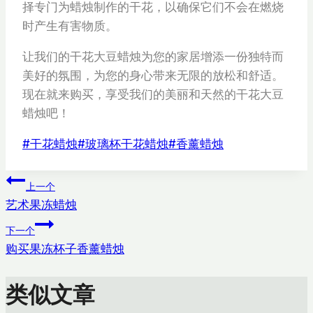
择专门为蜡烛制作的干花，以确保它们不会在燃烧
时产生有害物质。
让我们的干花大豆蜡烛为您的家居增添一份独特而
美好的氛围，为您的身心带来无限的放松和舒适。
现在就来购买，享受我们的美丽和天然的干花大豆
蜡烛吧！
文
#
干花蜡烛
#
玻璃杯干花蜡烛
#
香薰蜡烛
章
文
标
上一个
签：
艺术果冻蜡烛
章
下一个
导
购买果冻杯子香薰蜡烛
航
类似文章