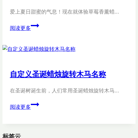
爱上夏日甜蜜的气息！现在就体验草莓香薰蜡…
定
阅读更多
制
草
莓
香
薰
自定义圣诞蜡烛旋转木马名称
蜡
烛
在圣诞树诞生前，人们常用圣诞蜡烛旋转木马…
自
阅读更多
定
义
圣
标签云
诞