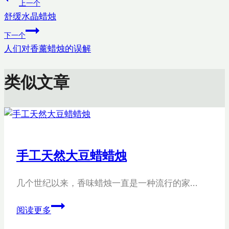
文
上一个
签：
舒缓水晶蜡烛
章
下一个
导
人们对香薰蜡烛的误解
航
类似文章
手工天然大豆蜡蜡烛
几个世纪以来，香味蜡烛一直是一种流行的家…
手
阅读更多
工