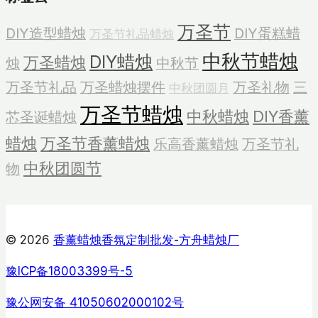
蜡
万圣节
DIY造型蜡烛
DIY蛋糕蜡
万圣节礼品蜡烛
烛
旋
中秋节蜡烛
DIY蜡烛
万圣蜡烛
烛
中秋节
转
万圣节礼品
万圣蜡烛摆件
万圣礼物
三
中秋团圆月
木
万圣节蜡烛
马
中秋蜡烛
DIY香薰
芯圣诞蜡烛
名
蜡烛
万圣节香薰蜡烛
乐高香薰蜡烛
万圣节礼
称
中秋团圆节
物
© 2026
香薰蜡烛香氛定制批发-方舟蜡烛厂
豫ICP备18003399号-5
豫公网安备 41050602000102号