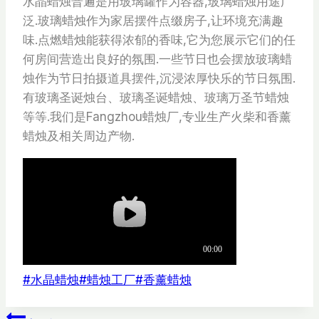
水晶蜡烛普遍是用玻璃罐作为容器,玻璃蜡烛用途广
泛.玻璃蜡烛作为家居摆件点缀房子,让环境充满趣
味.点燃蜡烛能获得浓郁的香味,它为您展示它们的任
何房间营造出良好的氛围.一些节日也会摆放玻璃蜡
烛作为节日拍摄道具摆件,沉浸浓厚快乐的节日氛围.
有玻璃圣诞烛台、玻璃圣诞蜡烛、玻璃万圣节蜡烛
等等.我们是Fangzhou蜡烛厂,专业生产火柴和香薰
蜡烛及相关周边产物.
文
#
水晶蜡烛
#
蜡烛工厂
#
香薰蜡烛
章
标