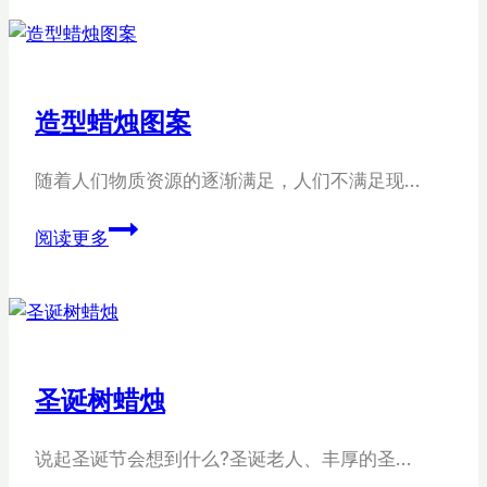
天
然
大
豆
造型蜡烛图案
蜡
蜡
随着人们物质资源的逐渐满足，人们不满足现…
烛
造
阅读更多
型
蜡
烛
图
案
圣诞树蜡烛
说起圣诞节会想到什么?圣诞老人、丰厚的圣…