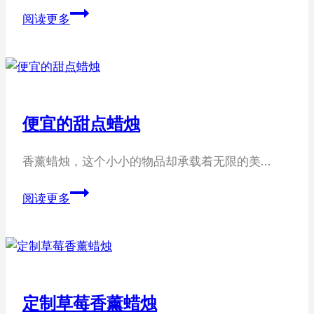
圣
阅读更多
诞
树
蜡
烛
便宜的甜点蜡烛
香薰蜡烛，这个小小的物品却承载着无限的美…
便
阅读更多
宜
的
甜
点
蜡
定制草莓香薰蜡烛
烛