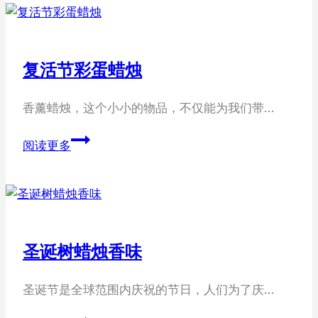
诞
蜡
烛
复活节彩蛋蜡烛
香薰蜡烛，这个小小的物品，不仅能为我们带…
复
阅读更多
活
节
彩
蛋
蜡
圣诞树蜡烛香味
烛
圣诞节是全球范围内庆祝的节日，人们为了庆…