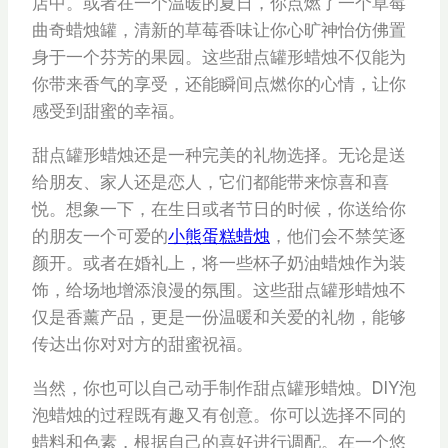
店中。或者在一个温暖的夏日，你点燃了一个草莓
曲奇蜡烛罐，清新的草莓香味让你心旷神怡仿佛置
身于一个芬芳的果园。这些甜点罐形蜡烛不仅能为
你带来香气的享受，还能瞬间点燃你的心情，让你
感受到甜蜜的幸福。
甜点罐形蜡烛还是一种完美的礼物选择。无论是送
给朋友、家人还是恋人，它们都能带来惊喜和喜
悦。想象一下，在生日或者节日的时候，你送给你
的朋友一个可爱的
小熊蛋糕蜡烛
，他们会不禁笑逐
颜开。或者在婚礼上，将一些杯子奶油蜡烛作为装
饰，给场地增添浪漫的氛围。这些甜点罐形蜡烛不
仅是香薰产品，更是一份温暖和关爱的礼物，能够
传达出你对对方的甜蜜祝福。
当然，你也可以自己动手制作甜点罐形蜡烛。DIY泡
泡蜡烛的过程既有趣又有创意。你可以选择不同的
蜡料和色素，根据自己的喜好进行调配。在一个悠