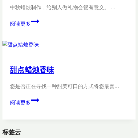
中秋蜡烛制作，给别人做礼物会很有意义。 …
如
阅读更多
何
制
作
中
秋
甜点蜡烛香味
蜡
烛
您是否正在寻找一种甜美可口的方式将您最喜…
甜
阅读更多
点
蜡
烛
标签云
香