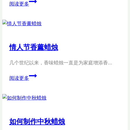
圣
阅读更多
诞
树
蜡
烛
香
情人节香薰蜡烛
味
几个世纪以来，香味蜡烛一直是为家庭增添香…
情
阅读更多
人
节
香
薰
蜡
如何制作中秋蜡烛
烛