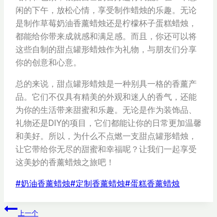
闲的下午，放松心情，享受制作蜡烛的乐趣。无论
是制作草莓奶油香薰蜡烛还是柠檬杯子蛋糕蜡烛，
都能给你带来成就感和满足感。而且，你还可以将
这些自制的甜点罐形蜡烛作为礼物，与朋友们分享
你的创意和心意。
总的来说，甜点罐形蜡烛是一种别具一格的香薰产
品。它们不仅具有精美的外观和迷人的香气，还能
为你的生活带来甜蜜和乐趣。无论是作为装饰品、
礼物还是DIY的项目，它们都能让你的日常更加温馨
和美好。所以，为什么不点燃一支甜点罐形蜡烛，
让它带给你无尽的甜蜜和幸福呢？让我们一起享受
这美妙的香薰蜡烛之旅吧！
文
#
奶油香薰蜡烛
#
定制香薰蜡烛
#
蛋糕香薰蜡烛
章
文
标
上一个