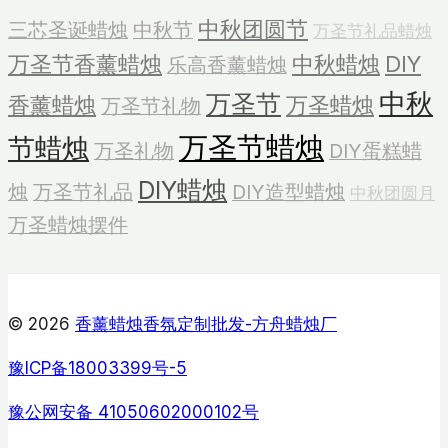
味
中秋团圆节
三芯圣诞蜡烛
中秋节
万圣节礼品蜡烛
万圣节香薰蜡烛
中秋蜡烛
DIY
乐高香薰蜡烛
中秋
万圣节
香薰蜡烛
万圣蜡烛
万圣节礼物
万圣节蜡烛
节蜡烛
万圣礼物
DIY蛋糕蜡
DIY蜡烛
烛
万圣节礼品
DIY造型蜡烛
中秋团圆月
万圣蜡烛摆件
© 2026
香薰蜡烛香氛定制批发-方舟蜡烛厂
豫ICP备18003399号-5
豫公网安备 41050602000102号