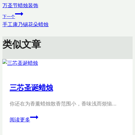
签：
万圣节蜡烛装饰
章
下一个
导
手工康乃锡花朵蜡烛
航
类似文章
三芯圣诞蜡烛
你还在为香薰蜡烛散香范围小，香味浅而烦恼…
三
阅读更多
芯
圣