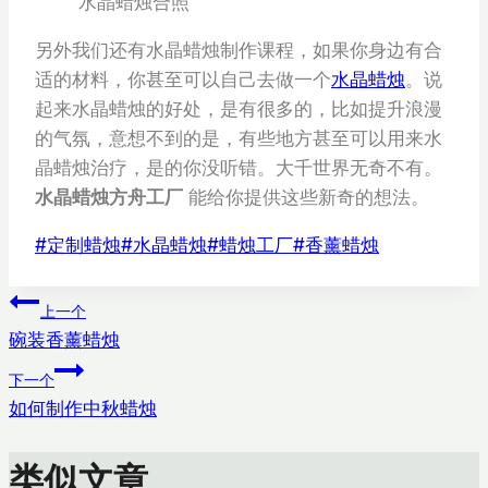
水晶蜡烛合照
另外我们还有水晶蜡烛制作课程，如果你身边有合
适的材料，你甚至可以自己去做一个
水晶蜡烛
。说
起来水晶蜡烛的好处，是有很多的，比如提升浪漫
的气氛，意想不到的是，有些地方甚至可以用来水
晶蜡烛治疗，是的你没听错。大千世界无奇不有。
水晶蜡烛方舟工厂
能给你提供这些新奇的想法。
文
#
定制蜡烛
#
水晶蜡烛
#
蜡烛工厂
#
香薰蜡烛
章
文
标
上一个
签：
碗装香薰蜡烛
章
下一个
导
如何制作中秋蜡烛
航
类似文章