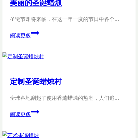
美丽的圣诞蜡烛
套
装
圣诞节即将来临，在这一年一度的节日中各个…
美
阅读更多
丽
的
圣
诞
蜡
定制圣诞蜡烛村
烛
全球各地刮起了使用香薰蜡烛的热潮，人们追…
定
阅读更多
制
圣
诞