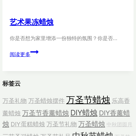
蜡
烛
艺术果冻蜡烛
村
你是否想为家里增添一份独特的氛围？你是否…
艺
阅读更多
术
果
冻
标签云
蜡
烛
万圣节蜡烛
万圣礼物
万圣蜡烛摆件
乐高香
DIY蜡烛
万圣节香薰蜡烛
DIY香薰蜡
薰蜡烛
烛
万圣蜡烛
DIY蛋糕蜡烛
万圣节礼物
中秋团圆月
中秋节蜡烛