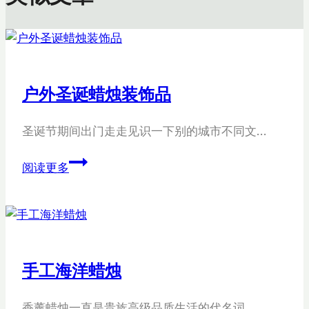
户外圣诞蜡烛装饰品
圣诞节期间出门走走见识一下别的城市不同文…
户
阅读更多
外
圣
诞
蜡
烛
手工海洋蜡烛
装
饰
香薰蜡烛一直是贵族高级品质生活的代名词，…