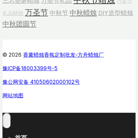
三芯圣诞蜡烛
万圣节礼品
万圣节
万圣节
中秋蜡烛
中秋节
DIY造型蜡烛
礼品蜡烛
中秋团圆节
© 2026
香薰蜡烛香氛定制批发-方舟蜡烛厂
豫ICP备18003399号-5
豫公网安备 41050602000102号
网站地图
首页