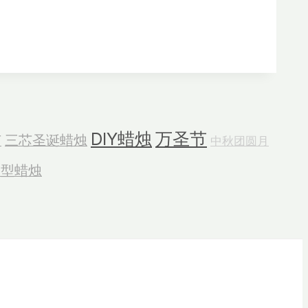
DIY蜡烛
万圣节
节
三芯圣诞蜡烛
中秋团圆月
造型蜡烛