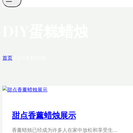
DIY蛋糕蜡烛
首页
/
DIY蛋糕蜡烛
甜点香薰蜡烛展示
香薰蜡烛已经成为许多人在家中放松和享受生…