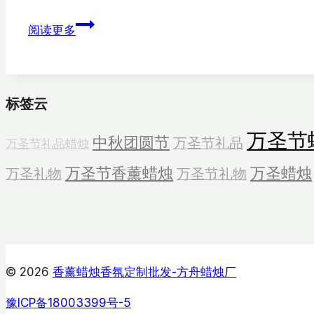
甜
阅读更多
点
香
薰
蜡
标签云
烛
万圣节
展
中秋团圆节
万圣节礼品
万圣节礼品蜡烛
示
万圣节香薰蜡烛
万圣蜡烛
万圣礼物
万圣节礼物
© 2026
香薰蜡烛香氛定制批发-方舟蜡烛厂
豫ICP备18003399号-5