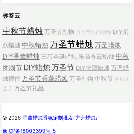
糕
标签云
蜡
烛
中秋节蜡烛
万圣节礼物
DIY蛋
万圣节礼品蜡烛
套
装
万圣节蜡烛
中秋蜡烛
万圣蜡烛
糕蜡烛
DIY香薰蜡烛
中秋
三芯圣诞蜡烛
乐高香薰蜡烛
DIY蜡烛
万圣节
团圆节
DIY造型蜡烛
万圣蜡
万圣节香薰蜡烛
烛摆件
万圣礼物
中秋节
中秋团
万圣节礼品
圆月
© 2026
香薰蜡烛香氛定制批发-方舟蜡烛厂
豫ICP备18003399号-5