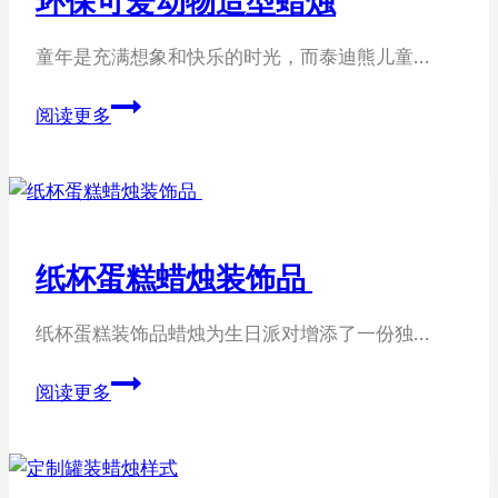
蜡
烛
童年是充满想象和快乐的时光，而泰迪熊儿童…
环
阅读更多
保
可
爱
动
物
纸杯蛋糕蜡烛装饰品
造
型
纸杯蛋糕装饰品蜡烛为生日派对增添了一份独…
蜡
烛
纸
阅读更多
杯
蛋
糕