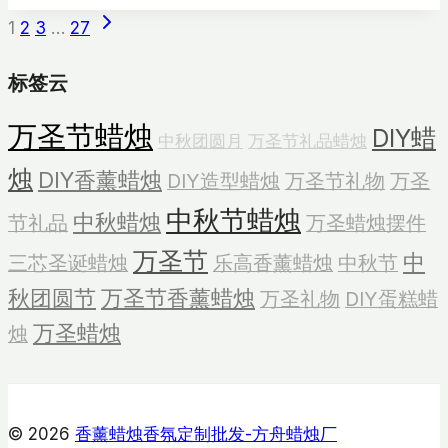
页
Next
烛
1
2
3
…
27
Page
花
面
标签云
设
计
导
万圣节蜡烛
DIY蜡
中秋团圆月
万圣节礼品蜡烛
航
烛
DIY香薰蜡烛
DIY造型蜡烛
万圣节礼物
万圣
中秋节蜡烛
中秋蜡烛
节礼品
万圣蜡烛摆件
万圣节
中
三芯圣诞蜡烛
乐高香薰蜡烛
中秋节
秋团圆节
万圣节香薰蜡烛
万圣礼物
DIY蛋糕蜡
万圣蜡烛
烛
© 2026
香薰蜡烛香氛定制批发-方舟蜡烛厂