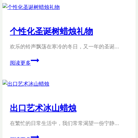
烛
供
应
个性化圣诞树蜡烛礼物
商
欢乐的铃声飘荡在寒冷的冬日，又一年的圣诞…
个
阅读更多
性
化
圣
诞
树
出口艺术冰山蜡烛
蜡
烛
在繁忙的日常生活中，我们常常渴望一份宁静…
礼
物
出