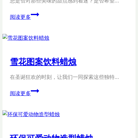
您是否对那些美味的甜点感到着迷？是否希望…
计
甜
阅读更多
点
饮
料
蜡
烛
雪花图案饮料蜡烛
装
饰
在圣诞狂欢的时刻，让我们一同探索这些独特…
雪
阅读更多
花
图
案
饮
料
环保可爱动物造型蜡烛