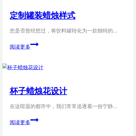
蜡
烛
定制罐装蜡烛样式
装
饰
您是否曾经想过，将饮料罐转化为一款独特的…
品
定
阅读更多
制
罐
装
蜡
烛
杯子蜡烛花设计
样
式
在这喧嚣的都市中，我们常常追逐着一份宁静…
杯
阅读更多
子
蜡