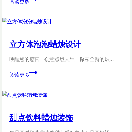
阅读更多
口
艺
术
冰
山
立方体泡泡蜡烛设计
蜡
烛
唤醒您的感官，创意点燃人生！探索全新的烛…
立
阅读更多
方
体
泡
泡
蜡
甜点饮料蜡烛装饰
烛
设