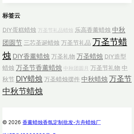
型
标签云
蜡
烛
中秋
DIY蛋糕蜡烛
乐高香薰蜡烛
万圣节礼品蜡烛
万圣节蜡
团圆节
三芯圣诞蜡烛
万圣节礼品
烛
DIY香薰蜡烛
万圣蜡烛
万圣礼物
DIY造型
万圣节香薰蜡烛
蜡烛
万圣节礼物
中
中秋团圆月
DIY蜡烛
万圣节
中秋蜡烛
秋节
万圣蜡烛摆件
中秋节蜡烛
© 2026
香薰蜡烛香氛定制批发-方舟蜡烛厂