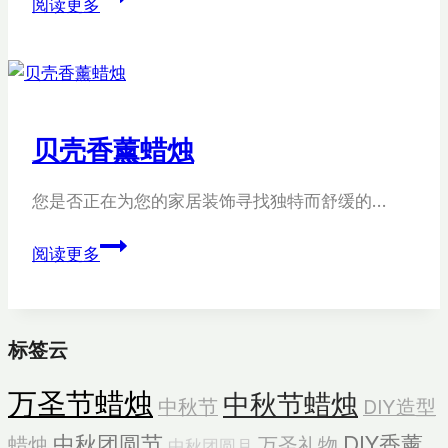
阅读更多
壳
香
薰
蜡
烛
贝壳香薰蜡烛
您是否正在为您的家居装饰寻找独特而舒缓的…
贝
阅读更多
壳
香
薰
标签云
蜡
烛
万圣节蜡烛
中秋节蜡烛
中秋节
DIY造型
中秋团圆节
DIY香薰
蜡烛
万圣礼物
中秋团圆月