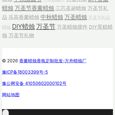
蜡烛
万圣节香薰蜡烛
三芯圣诞蜡烛
万圣节礼
中秋蜡烛
万圣蜡烛
品
乐高香薰蜡烛
万圣节礼品
DIY蜡烛
万圣节
万圣蜡烛摆件
DIY蛋糕蜡
蜡烛
烛
万圣节礼物
© 2026
香薰蜡烛香氛定制批发-方舟蜡烛厂
豫ICP备18003399号-5
豫公网安备 41050602000102号
网站地图