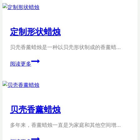
烛
散
装
定制形状蜡烛
贝壳香薰蜡烛是一种以贝壳形状制成的香薰蜡…
定
阅读更多
制
形
状
蜡
烛
贝壳香薰蜡烛
多年来，香薰蜡烛一直是为家庭和其他空间增…
贝