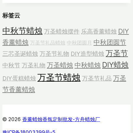
装
标签云
蜡
烛
中秋节蜡烛
DIY
万圣蜡烛摆件
乐高香薰蜡烛
批
发
香薰蜡烛
中秋团圆节
万圣节礼品蜡烛
中秋团圆月
万圣节
三芯圣诞蜡烛
万圣节礼物
DIY造型蜡烛
DIY蜡烛
万圣蜡烛
中秋蜡烛
中秋节
万圣礼物
万圣节蜡烛
万圣
DIY蛋糕蜡烛
万圣节礼品
节香薰蜡烛
© 2026
香薰蜡烛香氛定制批发-方舟蜡烛厂
豫ICP备18003399号-5