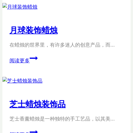
糕
蜡
烛
月球装饰蜡烛
装
饰
在蜡烛的世界里，有许多迷人的创意产品，而…
品
月
阅读更多
球
装
饰
蜡
烛
芝士蜡烛装饰品
芝士香薰蜡烛是一种独特的手工艺品，以其美…
芝