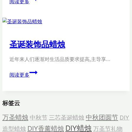
阅读更多
士
蜡
烛
装
饰
圣诞装饰品蜡烛
品
近年来人们逐渐对生活品质要求提高,主导享…
圣
阅读更多
诞
装
饰
标签云
品
蜡
万圣蜡烛
中秋团圆节
中秋节
三芯圣诞蜡烛
DIY
烛
DIY蜡烛
DIY香薰蜡烛
造型蜡烛
万圣节礼物