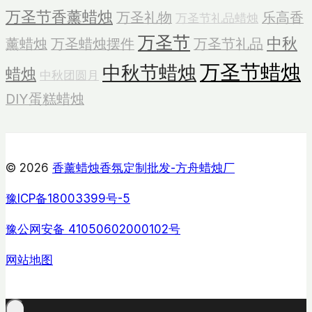
万圣节香薰蜡烛
万圣礼物
乐高香
万圣节礼品蜡烛
万圣节
中秋
薰蜡烛
万圣蜡烛摆件
万圣节礼品
万圣节蜡烛
中秋节蜡烛
蜡烛
中秋团圆月
DIY蛋糕蜡烛
© 2026
香薰蜡烛香氛定制批发-方舟蜡烛厂
豫ICP备18003399号-5
豫公网安备 41050602000102号
网站地图