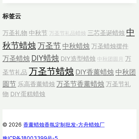
装
标签云
香
薰
中
万圣礼物
中秋节
三芯圣诞蜡烛
万圣节礼品蜡烛
蜡
烛
秋节蜡烛
万圣节
中秋蜡烛
万圣蜡烛摆件
DIY蜡烛
万圣蜡烛
DIY造型蜡烛
万
中秋团圆月
万圣节蜡烛
DIY香薰蜡烛
中秋团
圣节礼品
圆节
万圣节香薰蜡烛
乐高香薰蜡烛
万圣节礼
物
DIY蛋糕蜡烛
© 2026
香薰蜡烛香氛定制批发-方舟蜡烛厂
豫ICP备18003399号-5