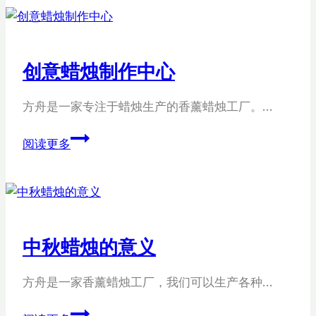
薰
蜡
烛
创意蜡烛制作中心
想
法
方舟是一家专注于蜡烛生产的香薰蜡烛工厂。…
创
阅读更多
意
蜡
烛
制
作
中秋蜡烛的意义
中
心
方舟是一家香薰蜡烛工厂，我们可以生产各种…
中