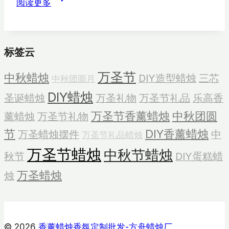
阅读更多
秋
蜡
烛
标签云
的
意
万圣节
中秋蜡烛
DIY造型蜡烛
三芯
中秋团圆月
义
DIY蜡烛
圣诞蜡烛
万圣礼物
万圣节礼品
乐高香
万圣节香薰蜡烛
中秋团圆
薰蜡烛
万圣节礼物
节
DIY香薰蜡烛
万圣蜡烛摆件
中
万圣节礼品蜡烛
万圣节蜡烛
中秋节蜡烛
秋节
DIY蛋糕蜡
万圣蜡烛
烛
© 2026
香薰蜡烛香氛定制批发-方舟蜡烛厂