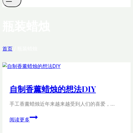
瓶装蜡烛
首页
/
瓶装蜡烛
自制香薰蜡烛的想法DIY
手工香薰蜡烛近年来越来越受到人们的喜爱，…
自
阅读更多
制
香