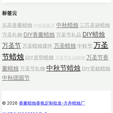
薰
标签云
蜡
烛
中秋蜡烛
乐高香薰蜡烛
三芯圣诞蜡烛
中秋团圆月
的
DIY蜡烛
想
DIY香薰蜡烛
万圣礼物
万圣节礼品
法
万圣
万圣节
万圣蜡烛
万圣蜡烛摆件
中秋节
DIY
节蜡烛
万圣节香
DIY造型蜡烛
万圣节礼品蜡烛
中秋节蜡烛
薰蜡烛
万圣节礼物
DIY蛋糕蜡烛
中秋团圆节
© 2026
香薰蜡烛香氛定制批发-方舟蜡烛厂