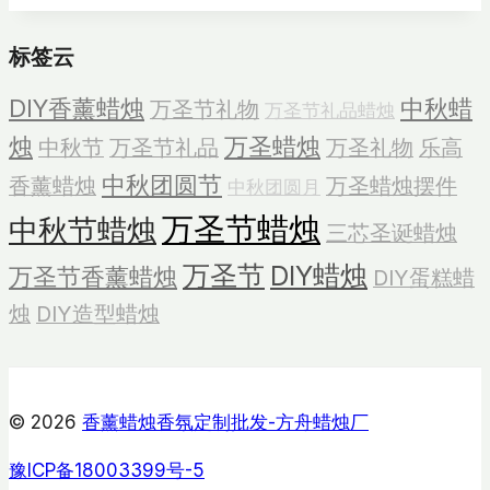
装
标签云
水
晶
DIY香薰蜡烛
中秋蜡
万圣节礼物
万圣节礼品蜡烛
石
烛
万圣蜡烛
中秋节
万圣节礼品
万圣礼物
乐高
蜡
烛
中秋团圆节
香薰蜡烛
万圣蜡烛摆件
中秋团圆月
万圣节蜡烛
中秋节蜡烛
三芯圣诞蜡烛
万圣节
DIY蜡烛
万圣节香薰蜡烛
DIY蛋糕蜡
烛
DIY造型蜡烛
© 2026
香薰蜡烛香氛定制批发-方舟蜡烛厂
豫ICP备18003399号-5