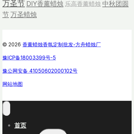
万圣节
DIY香薰蜡烛
中秋团圆
乐高香薰蜡烛
节
万圣蜡烛
© 2026
香薰蜡烛香氛定制批发-方舟蜡烛厂
豫ICP备18003399号-5
豫公网安备 41050602000102号
网站地图
首页