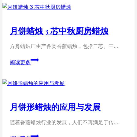
中
秋
香
月饼蜡烛 3 芯中秋厨房蜡烛
薰
蜡
方舟蜡烛厂生产各类香薰蜡烛，包括二芯、三…
烛？
月
阅读更多
饼
蜡
烛
3
芯
月饼形蜡烛的应用与发展
中
秋
随着香薰蜡烛行业的发展，人们不再满足于传…
厨
房
月