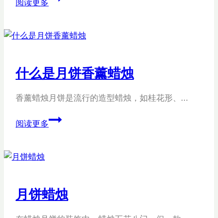
阅读更多
蜡
饼
烛
形
蜡
烛
的
什么是月饼香薰蜡烛
应
用
香薰蜡烛月饼是流行的造型蜡烛，如桂花形、…
与
发
什
阅读更多
展
么
是
月
饼
香
月饼蜡烛
薰
蜡