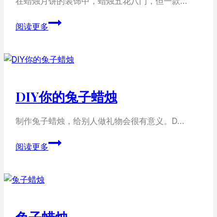
在蜡烛月饼的装饰中，蜡烛五花八门，但一款…
烛
月
阅读更多
饼
蜡
烛
DIY你的兔子蜡烛
制作兔子蜡烛，给别人做礼物会很有意义。D…
DIY
阅读更多
你
的
兔
子
蜡
兔子蜡烛