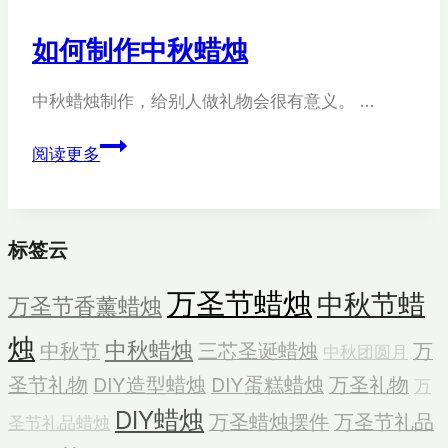
的
意
如何制作中秋蜡烛
义
中秋蜡烛制作，给别人做礼物会很有意义。 …
如
阅读更多
何
制
作
标签云
中
秋
万圣节蜡烛
中秋节蜡
万圣节香薰蜡烛
蜡
烛
烛
中秋蜡烛
中秋节
三芯圣诞蜡烛
万
中秋团圆月
圣节礼物
DIY造型蜡烛
DIY蛋糕蜡烛
万圣礼物
万
DIY蜡烛
万圣蜡烛摆件
万圣节礼品
圣节礼品蜡烛