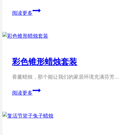
花
阅读更多
艺
设
计
杯
型
蜡
彩色锥形蜡烛套装
烛
香薰蜡烛，那个能让我们的家居环境充满芬芳…
彩
阅读更多
色
锥
形
蜡
烛