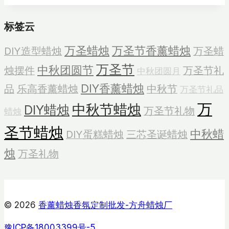
烛
标签云
礼
物
万圣蜡烛
万圣节香薰蜡烛
DIY造型蜡烛
万圣蜡
万圣节
中秋团圆节
烛摆件
万圣节礼
中秋团圆月
DIY香薰蜡烛
品
乐高香薰蜡烛
中秋节
万圣节礼品
万
中秋节蜡烛
DIY蜡烛
万圣节礼物
蜡烛
圣节蜡烛
中秋蜡
DIY蛋糕蜡烛
三芯圣诞蜡烛
烛
万圣礼物
© 2026
香薰蜡烛香氛定制批发-方舟蜡烛厂
豫ICP备18003399号-5