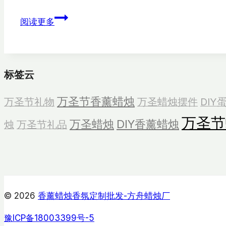
圣
阅读更多
诞
铃
香
薰
标签云
蜡
烛
万圣节香薰蜡烛
万圣节礼物
万圣蜡烛摆件
DIY
万圣节
万圣蜡烛
DIY香薰蜡烛
烛
万圣节礼品
© 2026
香薰蜡烛香氛定制批发-方舟蜡烛厂
豫ICP备18003399号-5