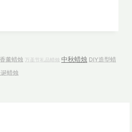
中秋蜡烛
香薰蜡烛
DIY造型蜡
万圣节礼品蜡烛
圣诞蜡烛