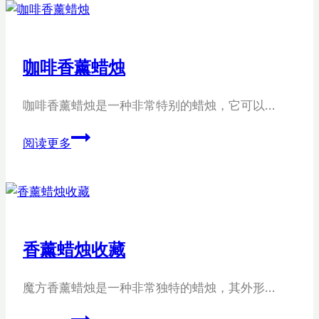
椰
子
壳
咖啡香薰蜡烛
甜
点
咖啡香薰蜡烛是一种非常特别的蜡烛，它可以…
香
薰
咖
阅读更多
蜡
啡
烛
香
薰
蜡
烛
香薰蜡烛收藏
魔方香薰蜡烛是一种非常独特的蜡烛，其外形…
香