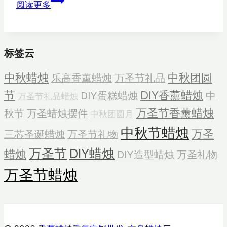
阅读更多
薰
蜡
烛
标签云
收
藏
中秋蜡烛
中秋团圆
乐高香薰蜡烛
万圣节礼品
节
DIY香薰蜡烛
DIY蛋糕蜡烛
中
万圣节礼品蜡烛
万圣节香薰蜡烛
秋节
万圣蜡烛摆件
中秋团圆月
中秋节蜡烛
万圣
三芯圣诞蜡烛
万圣节礼物
万圣节
DIY蜡烛
蜡烛
DIY造型蜡烛
万圣礼物
万圣节蜡烛