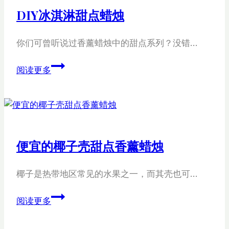
的
DIY冰淇淋甜点蜡烛
甜
点
你们可曾听说过香薰蜡烛中的甜点系列？没错…
创
意
DIY
阅读更多
蜡
冰
烛
淇
淋
甜
点
便宜的椰子壳甜点香薰蜡烛
蜡
烛
椰子是热带地区常见的水果之一，而其壳也可…
便
阅读更多
宜
的