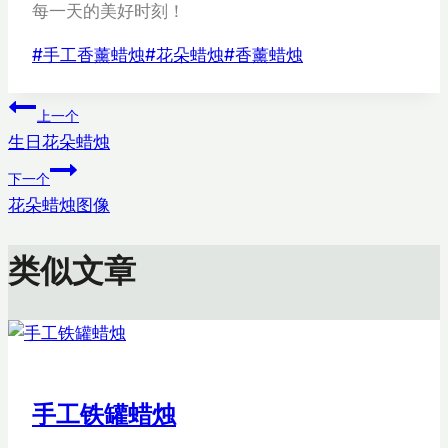
每一天的美好时刻！
文
#
手工香薰蜡烛
#
花朵蜡烛
#
香薰蜡烛
章
文
标
上一个
签：
生日花朵蜡烛
章
下一个
导
花朵蜡烛图像
航
类似文章
手工铁罐蜡烛