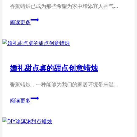
香薰蜡烛已成为那些希望为家中增添宜人香气…
手
阅读更多
工
铁
罐
蜡
烛
婚礼甜点桌的甜点创意蜡烛
香薰蜡烛，一种能够为我们的家居环境带来温…
婚
阅读更多
礼
甜
点
桌