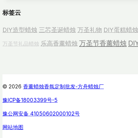
蜡
烛
标签云
DIY造型蜡烛
三芯圣诞蜡烛
万圣礼物
DIY蛋糕蜡
万圣节香薰蜡烛
D
乐高香薰蜡烛
万圣节礼品蜡烛
© 2026
香薰蜡烛香氛定制批发-方舟蜡烛厂
豫ICP备18003399号-5
豫公网安备 41050602000102号
网站地图