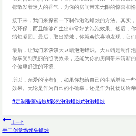
都散发着迷人的香气，为你的房间带来无限的惊喜和愉
接下来，我们来探索一下制作泡泡蜡烛的方法。其实，
仅环保，而且能够产生出非常好的泡泡效果。然后，你
蜡烛凝固。最后，取出蜡烛，你就会惊喜地发现，它
最后，让我们来谈谈大豆蜡泡泡蜡烛。大豆蜡是制作泡
你享受到美丽的照明效果，还能为你的房间带来清新的
个健康舒适的环境。
所以，亲爱的读者们，如果你想给自己的生活增添一些
效果。无论是作为自己的小确幸，还是作为礼物送给亲
文
#
定制香薰蜡烛
#
彩色泡泡蜡烛
#
泡泡蜡烛
章
标
文
上一个
签：
手工创意骷髅头蜡烛