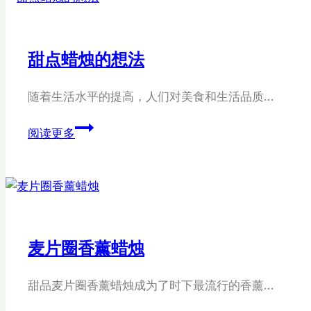
蜡
烛
甜点蜡烛的想法
随着生活水平的提高，人们对美食和生活品质…
甜
阅读更多
点
蜡
烛
的
想
法
麦片圈香薰蜡烛
甜品麦片圈香薰蜡烛成为了时下最流行的香薰…