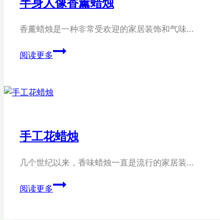
半身人像香薰蜡烛
香薰蜡烛是一种非常受欢迎的家居装饰和气味…
半
阅读更多
身
人
像
香
薰
蜡
手工花蜡烛
烛
几个世纪以来，香味蜡烛一直是流行的家居装…
手
阅读更多
工
花