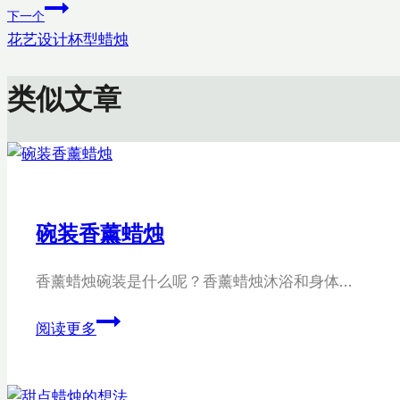
章
下一个
导
花艺设计杯型蜡烛
航
类似文章
碗装香薰蜡烛
香薰蜡烛碗装是什么呢？香薰蜡烛沐浴和身体…
碗
阅读更多
装
香
薰