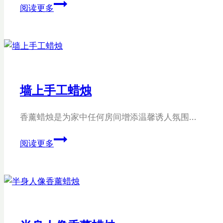
麦
阅读更多
片
圈
香
薰
蜡
烛
墙上手工蜡烛
香薰蜡烛是为家中任何房间增添温馨诱人氛围…
墙
阅读更多
上
手
工
蜡
烛