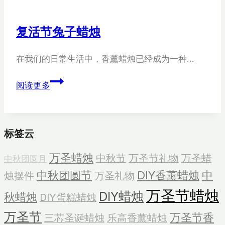
烛
复活节兔子蜡烛
在我们的日常生活中，香薰蜡烛已经成为一种…
复
阅读更多
活
节
兔
标签云
子
蜡
万圣蜡烛
中秋节
万圣节礼物
万圣蜡
中秋团圆月
烛
中秋团圆节
DIY香薰蜡烛
中
烛摆件
万圣礼物
万圣节蜡烛
DIY蜡烛
秋蜡烛
DIY蛋糕蜡烛
万圣节
万圣节香
三芯圣诞蜡烛
乐高香薰蜡烛