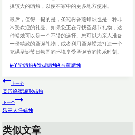
择较大的蜡烛，以便在家中的更多地方使用。
最后，值得一提的是，圣诞树香薰蜡烛也是一种非
常受欢迎的礼品。如果您正在寻找圣诞节礼物，这
种蜡烛可以是一个不错的选择。您可以为亲人准备
一份精致的圣诞礼物，或者利用圣诞蜡烛打造一个
充满圣诞节日氛围的环境享受圣诞节的快乐时刻。
文
#
圣诞蜡烛
#
造型蜡烛
#
香薰蜡烛
章
文
标
上一个
签：
圆形蜂蜜罐形蜡烛
章
下一个
导
乐高人仔蜡烛
航
类似文章