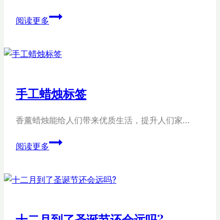
蜜
阅读更多
蜂
手
工
蜡
烛
手工蜡烛标签
香薰蜡烛能给人们带来优质生活，提升人们家…
手
阅读更多
工
蜡
烛
标
签
十二月到了圣诞节还会远吗?