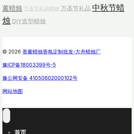
中秋节蜡
薰蜡烛
万圣节礼品
万圣节礼品蜡烛
烛
DIY造型蜡烛
© 2026
香薰蜡烛香氛定制批发-方舟蜡烛厂
豫ICP备18003399号-5
豫公网安备 41050602000102号
网站地图
首页