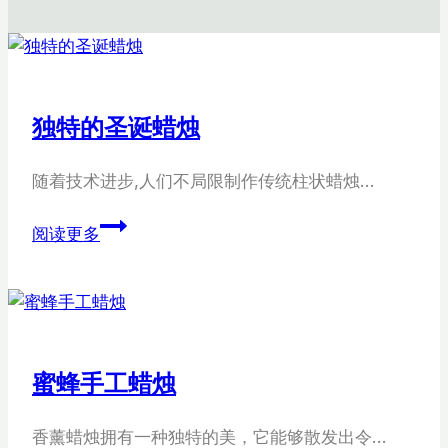
独特的圣诞蜡烛
随着技术进步,人们不局限制作传统柱状蜡烛…
独
阅读更多
特
的
圣
诞
蜡
蜜蜂手工蜡烛
烛
香薰蜡烛拥有一种独特的美，它能够散发出令…