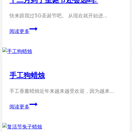
快来跟我过5G圣诞节吧。 从现在就开始进…
十
阅读更多
二
月
到
了
圣
手工狗蜡烛
诞
节
手工香薰蜡烛近年来越来越受欢迎，因为越来…
还
会
手
阅读更多
远
工
吗?
狗
蜡