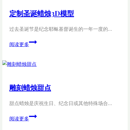
定制圣诞蜡烛3D模型
过去圣诞节是纪念耶稣基督诞生的一年一度的…
定
阅读更多
制
圣
诞
蜡
烛
雕刻蜡烛甜点
3D
模
甜点蜡烛是庆祝生日、纪念日或其他特殊场合…
型
雕
阅读更多
刻