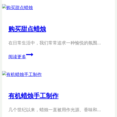
蜡
烛
甜
点
购买甜点蜡烛
在日常生活中，我们常常追求一种愉悦的氛围…
购
阅读更多
买
甜
点
蜡
烛
有机蜡烛手工制作
几个世纪以来，蜡烛一直被用作光源、香味和…