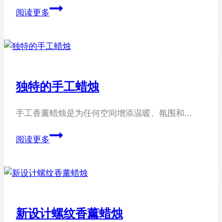
有
阅读更多
机
蜡
烛
手
工
独特的手工蜡烛
制
作
手工香薰蜡烛是为任何空间增添温暖、氛围和…
独
阅读更多
特
的
手
工
蜡
新设计螺纹香薰蜡烛
烛