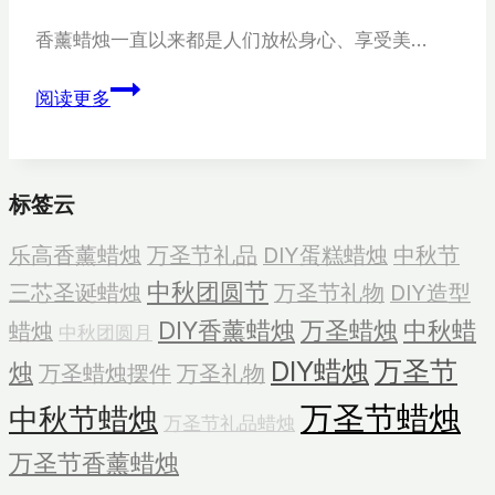
香薰蜡烛一直以来都是人们放松身心、享受美…
新
阅读更多
设
计
螺
标签云
纹
香
乐高香薰蜡烛
万圣节礼品
DIY蛋糕蜡烛
中秋节
薰
中秋团圆节
三芯圣诞蜡烛
万圣节礼物
DIY造型
蜡
烛
DIY香薰蜡烛
万圣蜡烛
中秋蜡
蜡烛
中秋团圆月
DIY蜡烛
万圣节
烛
万圣蜡烛摆件
万圣礼物
万圣节蜡烛
中秋节蜡烛
万圣节礼品蜡烛
万圣节香薰蜡烛