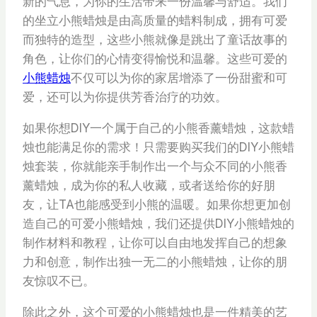
新的气息，为你的生活带来一份温馨与舒适。我们
的坐立小熊蜡烛是由高质量的蜡料制成，拥有可爱
而独特的造型，这些小熊就像是跳出了童话故事的
角色，让你们的心情变得愉悦和温馨。这些可爱的
小熊蜡烛
不仅可以为你的家居增添了一份甜蜜和可
爱，还可以为你提供芳香治疗的功效。
如果你想DIY一个属于自己的小熊香薰蜡烛，这款蜡
烛也能满足你的需求！只需要购买我们的DIY小熊蜡
烛套装，你就能亲手制作出一个与众不同的小熊香
薰蜡烛，成为你的私人收藏，或者送给你的好朋
友，让TA也能感受到小熊的温暖。如果你想更加创
造自己的可爱小熊蜡烛，我们还提供DIY小熊蜡烛的
制作材料和教程，让你可以自由地发挥自己的想象
力和创意，制作出独一无二的小熊蜡烛，让你的朋
友惊叹不已。
除此之外，这个可爱的小熊蜡烛也是一件精美的艺