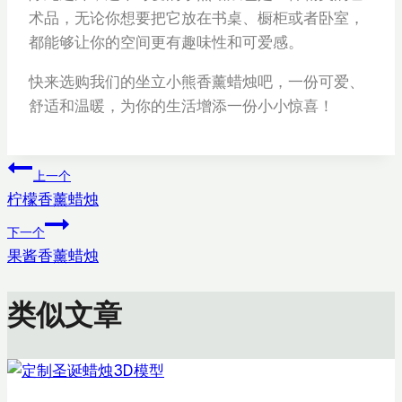
术品，无论你想要把它放在书桌、橱柜或者卧室，
都能够让你的空间更有趣味性和可爱感。
快来选购我们的坐立小熊香薰蜡烛吧，一份可爱、
舒适和温暖，为你的生活增添一份小小惊喜！
文
上一个
柠檬香薰蜡烛
章
下一个
导
果酱香薰蜡烛
航
类似文章