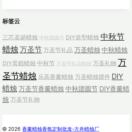
圣
诞
标签云
蜡
烛
中秋节
三芯圣诞蜡烛
DIY造型蜡烛
中秋团圆月
酒
吧
蜡烛
万圣节
万圣蜡烛
中秋蜡烛
万圣节礼品
万
DIY蛋糕蜡烛
中秋节
万圣礼物
万圣节礼品蜡烛
圣节蜡烛
DIY
乐高香薰蜡烛
万圣蜡烛摆件
蜡烛
万圣节香薰蜡烛
中秋团圆节
DIY香薰蜡
烛
万圣节礼物
© 2026
香薰蜡烛香氛定制批发-方舟蜡烛厂