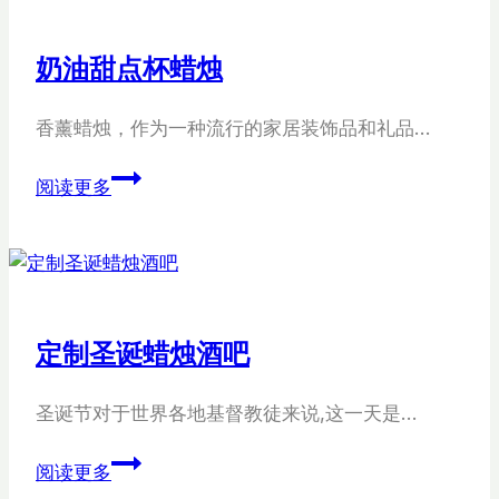
香
薰
奶油甜点杯蜡烛
蜡
烛
香薰蜡烛，作为一种流行的家居装饰品和礼品…
奶
阅读更多
油
甜
点
杯
蜡
定制圣诞蜡烛酒吧
烛
圣诞节对于世界各地基督教徒来说,这一天是…
定
阅读更多
制