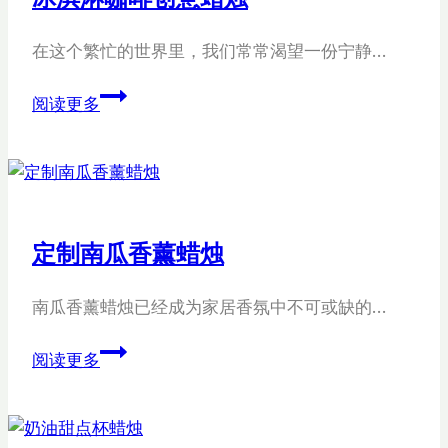
在这个繁忙的世界里，我们常常渴望一份宁静…
冰
阅读更多
淇
淋
咖
啡
创
定制南瓜香薰蜡烛
意
蜡
南瓜香薰蜡烛已经成为家居香氛中不可或缺的…
烛
定
阅读更多
制
南
瓜