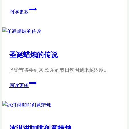
水
阅读更多
晶
之
旅
月
兔
圣诞蜡烛的传说
蜡
烛
圣诞节将要到来,欢乐的节日氛围越来越浓厚…
圣
阅读更多
诞
蜡
烛
的
传
冰淇淋咖啡创意蜡烛
说