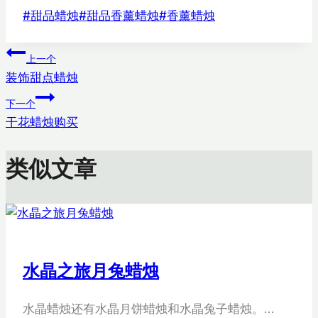
文
#
甜品蜡烛
#
甜品香薰蜡烛
#
香薰蜡烛
章
文
标
上一个
签：
装饰甜点蜡烛
章
下一个
导
干花蜡烛购买
航
类似文章
水晶之旅月兔蜡烛
水晶蜡烛还有水晶月饼蜡烛和水晶兔子蜡烛。…