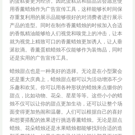
的蛋糕要更为经济。因此蛋糕店和甜品店会愿意使
用香薰蜡烛作为广告宣传工具，这样能够长时间保
存重复利用的展示品能够很好的对消费者进行展示
产品的造型。同时在制作香薰蜡烛的时候加入合适
的香氛精油能够给人们视觉和嗅觉上的冲击，让本
就为视觉上精致可口的香薰蜡烛更加诱人，让人垂
涎欲滴。香薰蛋糕蜡烛不仅能够作为装饰品，同时
还是实用的广告宣传工具。
蜡烛甜点也是一种美好的选择。无论是在小型聚会
还是重大庆典上，蜡烛甜点都可以为活动增添不少
乐趣和欢笑。你可以用各种形状的蜡烛来点缀你的
甜点，比如动物、花朵、星星等等。这些小小的蜡
烛不仅可以让你的甜点更加生动，还可以让整个场
面变得更加热闹和温馨。人们可以根据自己的喜好
和想要搭配的效果进行挑选香薰蜡烛。无论是甜点
蜡烛、花朵蜡烛还是水果蜡烛都能够找到合适的造