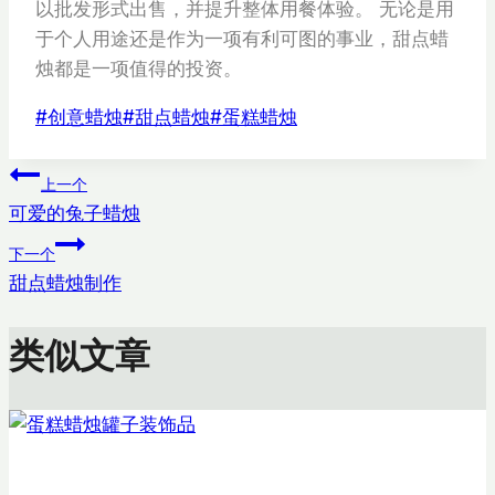
以批发形式出售，并提升整体用餐体验。 无论是用
于个人用途还是作为一项有利可图的事业，甜点蜡
烛都是一项值得的投资。
文
#
创意蜡烛
#
甜点蜡烛
#
蛋糕蜡烛
章
文
标
上一个
签：
可爱的兔子蜡烛
章
下一个
导
甜点蜡烛制作
航
类似文章