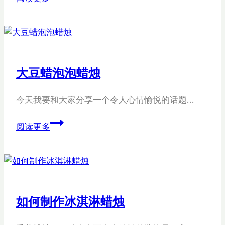
方
泡
泡
蜡
烛
大豆蜡泡泡蜡烛
今天我要和大家分享一个令人心情愉悦的话题…
大
阅读更多
豆
蜡
泡
泡
蜡
如何制作冰淇淋蜡烛
烛