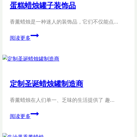
蛋糕蜡烛罐子装饰品
香薰蜡烛是一种迷人的装饰品，它们不仅能点…
蛋
阅读更多
糕
蜡
烛
罐
子
定制圣诞蜡烛罐制造商
装
饰
香薰蜡烛在人们单一、乏味的生活提供了 趣…
品
定
阅读更多
制
圣