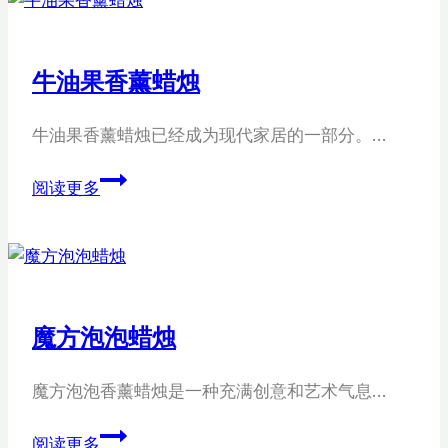
诞
蜡
烛
牛油果香薰蜡烛
罐
制
牛油果香薰蜡烛已经成为现代家居的一部分。…
造
商
牛
阅读更多
油
果
香
薰
蜡
魔方泡泡蜡烛
烛
魔方泡泡香薰蜡烛是一种充满创意和艺术气息…
魔
阅读更多