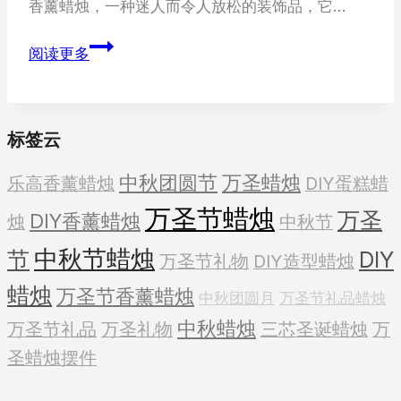
香薰蜡烛，一种迷人而令人放松的装饰品，它…
如
阅读更多
何
制
作
标签云
冰
淇
中秋团圆节
万圣蜡烛
乐高香薰蜡烛
DIY蛋糕蜡
淋
万圣节蜡烛
蜡
万圣
DIY香薰蜡烛
烛
中秋节
烛
中秋节蜡烛
节
DIY
万圣节礼物
DIY造型蜡烛
蜡烛
万圣节香薰蜡烛
中秋团圆月
万圣节礼品蜡烛
中秋蜡烛
万圣节礼品
万圣礼物
三芯圣诞蜡烛
万
圣蜡烛摆件