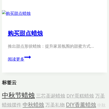
方
泡
泡
蜡
烛
购买甜点蜡烛
推出甜点形状蜡烛：提升家居氛围的甜蜜方式…
购
阅读更多
买
甜
点
标签云
蜡
烛
中秋节蜡烛
三芯圣诞蜡烛
DIY蛋糕蜡烛
万圣
中秋蜡烛
DIY香薰蜡烛
蜡烛摆件
万圣礼物
中秋