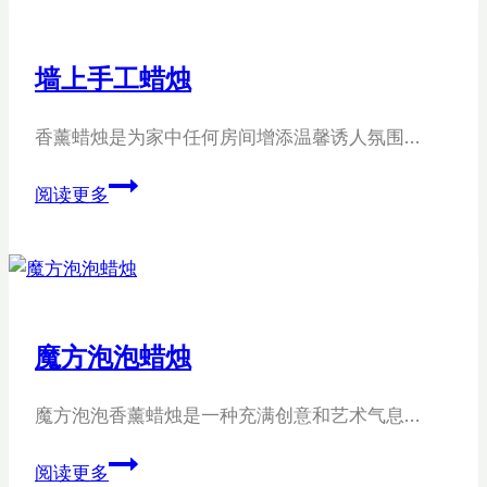
作
业
墙上手工蜡烛
香薰蜡烛是为家中任何房间增添温馨诱人氛围…
墙
阅读更多
上
手
工
蜡
烛
魔方泡泡蜡烛
魔方泡泡香薰蜡烛是一种充满创意和艺术气息…
魔
阅读更多