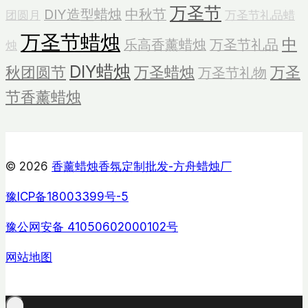
万圣节
DIY造型蜡烛
中秋节
团圆月
万圣节礼品蜡
万圣节蜡烛
中
乐高香薰蜡烛
万圣节礼品
烛
DIY蜡烛
秋团圆节
万圣蜡烛
万圣
万圣节礼物
节香薰蜡烛
© 2026
香薰蜡烛香氛定制批发-方舟蜡烛厂
豫ICP备18003399号-5
豫公网安备 41050602000102号
网站地图