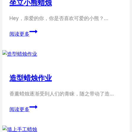
坐立小熊蜡烛
制
作
Hey，亲爱的你，你是否喜欢可爱的小熊？…
坐
阅读更多
立
小
熊
蜡
烛
造型蜡烛作业
香薰蜡烛逐渐受到人们的青睐，随之带动了造…
造
阅读更多
型
蜡
烛