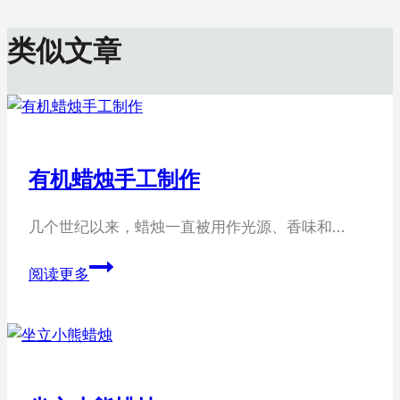
航
类似文章
有机蜡烛手工制作
几个世纪以来，蜡烛一直被用作光源、香味和…
有
阅读更多
机
蜡
烛
手
工