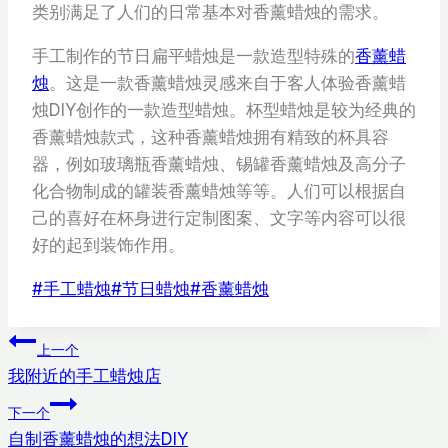
类别满足了人们的日常基本对香薰蜡烛的需求。
手工制作的节日扁平蜡烛是一款造型特殊的
香薰蜡
烛
。这是一款香薰蜡烛灵感来自于客人体验香薰蜡
烛DIY创作的一款造型蜡烛。杯型蜡烛是较为经典的
香薰蜡烛款式，这种香薰蜡烛拥有精致的杯具容
器，例如玻璃瓶香薰蜡烛、锡罐香薰蜡烛及高分子
化合物制成的罐装香薰蜡烛等等。人们可以根据自
己的喜好在杯身进行定制图案、文字等内容可以很
好的起到装饰作用。
文
#
手工蜡烛
#
节日蜡烛
#
香薰蜡烛
章
文
标
上一个
签：
我附近的手工蜡烛店
章
下一个
导
自制香薰蜡烛的想法DIY