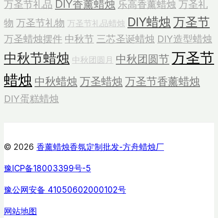
DIY香薰蜡烛
万圣节礼品
乐高香薰蜡烛
万圣礼
DIY蜡烛
万圣节
物
万圣节礼物
万圣节礼品蜡烛
万圣蜡烛摆件
中秋节
三芯圣诞蜡烛
DIY造型蜡烛
万圣节
中秋节蜡烛
中秋团圆节
中秋团圆月
蜡烛
中秋蜡烛
万圣蜡烛
万圣节香薰蜡烛
DIY蛋糕蜡烛
© 2026
香薰蜡烛香氛定制批发-方舟蜡烛厂
豫ICP备18003399号-5
豫公网安备 41050602000102号
网站地图