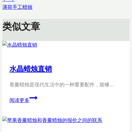
导
薄荷手工蜡烛
航
类似文章
水晶蜡烛直销
香薰蜡烛是现代生活中的一种重要配件，能够…
水
阅读更多
晶
蜡
烛
直