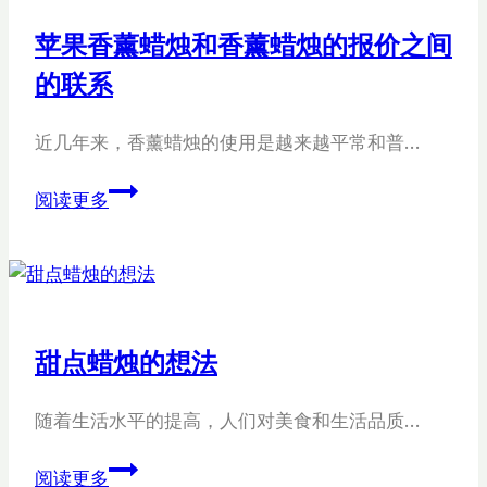
销
苹果香薰蜡烛和香薰蜡烛的报价之间
的联系
近几年来，香薰蜡烛的使用是越来越平常和普…
苹
阅读更多
果
香
薰
蜡
烛
甜点蜡烛的想法
和
香
随着生活水平的提高，人们对美食和生活品质…
薰
蜡
甜
阅读更多
烛