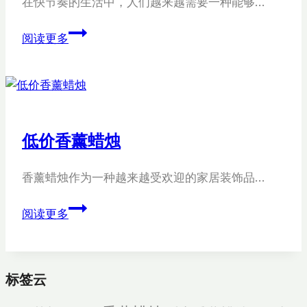
在快节奏的生活中，人们越来越需要一种能够…
购
阅读更多
买
果
冻
杯
子
低价香薰蜡烛
香
薰
香薰蜡烛作为一种越来越受欢迎的家居装饰品…
蜡
烛
低
阅读更多
价
香
薰
标签云
蜡
烛