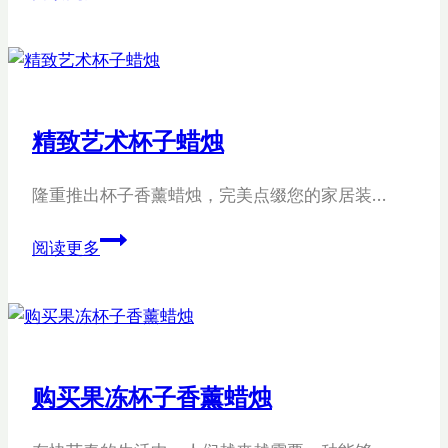
点
的
蜡
报
烛
价
的
之
想
间
精致艺术杯子蜡烛
法
的
联
隆重推出杯子香薰蜡烛，完美点缀您的家居装…
系
精
阅读更多
致
艺
术
杯
子
购买果冻杯子香薰蜡烛
蜡
烛