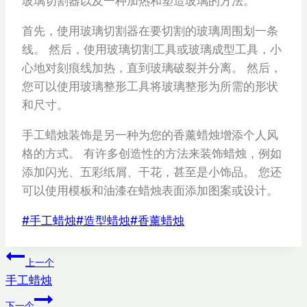
玻璃切割器以及一种加热和塑造玻璃的方法。
首先，使用玻璃切割器在要切割的玻璃周围划一条
线。 然后，使用玻璃切割工具或玻璃成型工具，小
心地对刻痕线加热，直到玻璃破裂并分离。 然后，
您可以使用玻璃整形工具将玻璃整形为所需的形状
和尺寸。
手工蜡烛装饰是另一种为您的香薰蜡烛增添个人风
格的方式。 有许多创造性的方法来装饰蜡烛，例如
添加闪光、五彩纸屑、干花，甚至是小饰品。 您还
可以使用模板和油漆在蜡烛表面添加图案或设计。
文
#
手工蜡烛
#
造型蜡烛
#
香薰蜡烛
章
文
标
上一个
签：
手工蜡烛
章
下一个